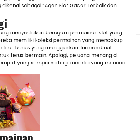
dikenal sebagai “Agen Slot Gacor Terbaik dan
gi
e yang menyediakan beragam permainan slot yang
ereka memiliki koleksi permainan yang mencakup
dan fitur bonus yang menggiurkan. Ini membuat
tuk terus bermain. Apalagi, peluang menang di
 tempat yang sempurna bagi mereka yang mencari
rmainan