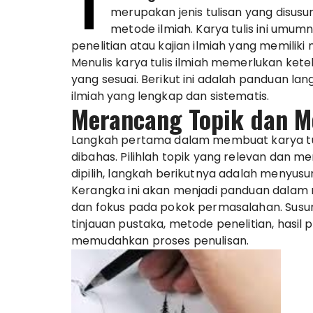
T
merupakan jenis tulisan yang disus
metode ilmiah. Karya tulis ini umu
penelitian atau kajian ilmiah yang memiliki 
Menulis karya tulis ilmiah memerlukan ket
yang sesuai. Berikut ini adalah panduan l
ilmiah yang lengkap dan sistematis.
Merancang Topik dan M
Langkah pertama dalam membuat karya tuli
dibahas. Pilihlah topik yang relevan dan mem
dipilih, langkah berikutnya adalah menyusu
Kerangka ini akan menjadi panduan dalam 
dan fokus pada pokok permasalahan. Susu
tinjauan pustaka, metode penelitian, hasil
memudahkan proses penulisan.