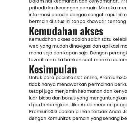
Dalam hal keamanan dan kenyamanan, Pre
pribadi dan keuangan pemain. Mereka men
informasi pemain dengan sangat rapi. Ini
bermain di situs ini tanpa khawatir tentan
Kemudahan akses
Kemudahan akses adalah salah satu kelebih
web yang mudah dinavigasi dan aplikasi 
mana saja dan kapan saja. Dengan perang
favorit mereka bahkan saat mereka dalam 
Kesimpulan
Untuk para pecinta slot online, Premium30
tidak hanya menawarkan permainan berkua
tetapi juga menjamin keamanan dan keny
luar biasa dan bonus yang menguntungkan,
dipertimbangkan. Jika Anda mencari pengal
Premium303 adalah pilihan terbaik Anda. J
dengan komunitas pemain yang senang berma