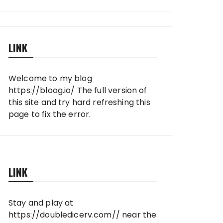
LINK
Welcome to my blog
https://bloog.io/
The full version of
this site and try hard refreshing this
page to fix the error.
LINK
Stay and play at
https://doubledicerv.com//
near the