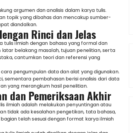
ung argumen dan analisis dalam karya tulis.
ngan topik yang dibahas dan mencakup sumber-
apat diandalkan.
dengan Rinci dan Jelas
a tulis ilmiah dengan bahasa yang formal dan
 latar belakang masalah, tujuan penelitian, serta
taka, cantumkan teori dan referensi yang
 cara pengumpulan data dan alat yang digunakan.
nci, sementara pembahasan berisi analisis dari data
ulan yang merangkum hasil penelitian.
n dan Pemeriksaan Akhir
lis ilmiah adalah melakukan penyuntingan atau
kan tidak ada kesalahan pengetikan, tata bahasa,
 bagian telah sesuai dengan format karya ilmiah