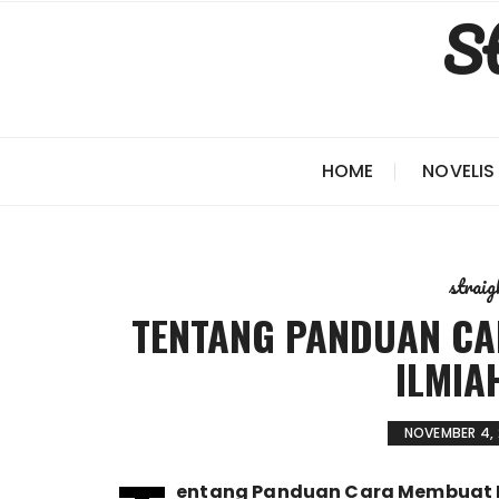
Skip
S
to
content
HOME
NOVELIS
strai
TENTANG PANDUAN CA
ILMIA
NOVEMBER 4,
entang Panduan Cara Membuat K