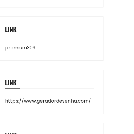
LINK
premium303
LINK
https://www.geradordesenha.com/