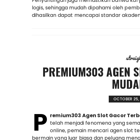
Penyuntingan juga memastikan bahwa karya 
logis, sehingga mudah dipahami oleh pemba
dihasilkan dapat mencapai standar akademi
strai
PREMIUM303 AGEN S
MUDA
OCTOBER 25,
P
remium303 Agen Slot Gacor Ter
telah menjadi fenomena yang semaki
online, pemain mencari agen slot
bermain yang luar biasa dan peluang menang