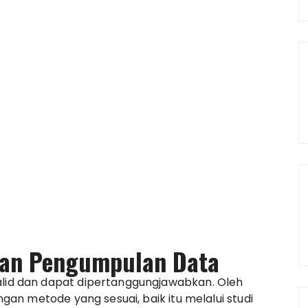
dan Pengumpulan Data
alid dan dapat dipertanggungjawabkan. Oleh
engan metode yang sesuai, baik itu melalui studi