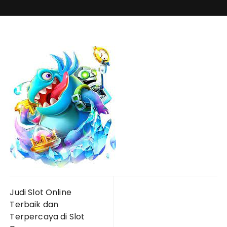
Post
Judi Slot Online
navigation
Terbaik dan
Terpercaya di Slot