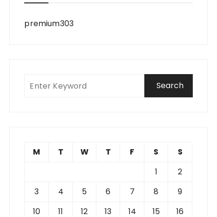
premium303
M
T
W
T
F
S
S
1
2
3
4
5
6
7
8
9
10
11
12
13
14
15
16