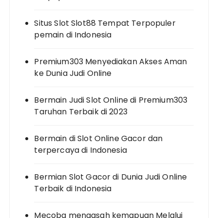
Situs Slot Slot88 Tempat Terpopuler
pemain di Indonesia
Premium303 Menyediakan Akses Aman
ke Dunia Judi Online
Bermain Judi Slot Online di Premium303
Taruhan Terbaik di 2023
Bermain di Slot Online Gacor dan
terpercaya di Indonesia
Bermian Slot Gacor di Dunia Judi Online
Terbaik di Indonesia
Mecoba mengasah kemapuan Melalui