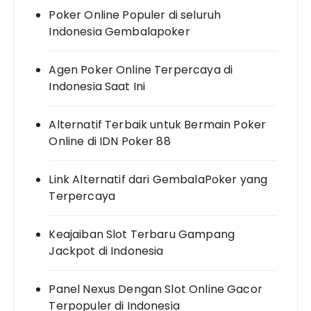
Poker Online Populer di seluruh
Indonesia Gembalapoker
Agen Poker Online Terpercaya di
Indonesia Saat Ini
Alternatif Terbaik untuk Bermain Poker
Online di IDN Poker 88
Link Alternatif dari GembalaPoker yang
Terpercaya
Keajaiban Slot Terbaru Gampang
Jackpot di Indonesia
Panel Nexus Dengan Slot Online Gacor
Terpopuler di Indonesia