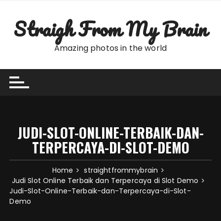
Skip
to
Straigh From My Brain
content
Amazing photos in the world
JUDI-SLOT-ONLINE-TERBAIK-DAN-
TERPERCAYA-DI-SLOT-DEMO
Home
straightfrommybrain
Judi Slot Online Terbaik dan Terpercaya di Slot Demo
Judi-Slot-Online-Terbaik-dan-Terpercaya-di-Slot-
Demo