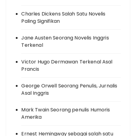
Charles Dickens Salah Satu Novelis
Paling Signifikan
Jane Austen Seorang Novelis Inggris
Terkenal
Victor Hugo Dermawan Terkenal Asal
Prancis
George Orwell Seorang Penulis, Jurnalis
Asal Inggris
Mark Twain Seorang penulis Humoris
Amerika
Ernest Hemingway sebagai salah satu