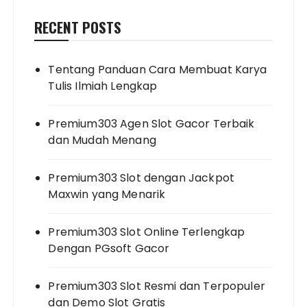
RECENT POSTS
Tentang Panduan Cara Membuat Karya
Tulis Ilmiah Lengkap
Premium303 Agen Slot Gacor Terbaik
dan Mudah Menang
Premium303 Slot dengan Jackpot
Maxwin yang Menarik
Premium303 Slot Online Terlengkap
Dengan PGsoft Gacor
Premium303 Slot Resmi dan Terpopuler
dan Demo Slot Gratis