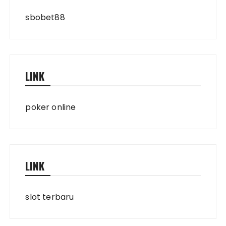
sbobet88
LINK
poker online
LINK
slot terbaru