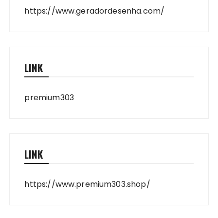
https://www.geradordesenha.com/
LINK
premium303
LINK
https://www.premium303.shop/