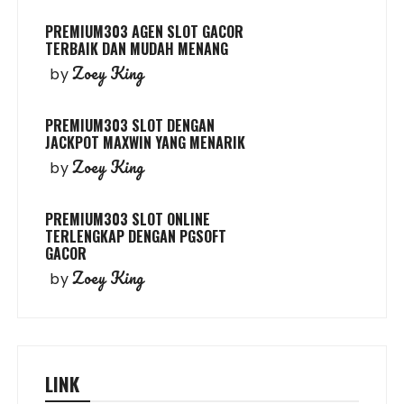
PREMIUM303 AGEN SLOT GACOR
TERBAIK DAN MUDAH MENANG
Zoey King
by
PREMIUM303 SLOT DENGAN
JACKPOT MAXWIN YANG MENARIK
Zoey King
by
PREMIUM303 SLOT ONLINE
TERLENGKAP DENGAN PGSOFT
GACOR
Zoey King
by
LINK