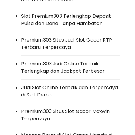
Slot Premium303 Terlengkap Deposit
Pulsa dan Dana Tanpa Hambatan
Premium303 Situs Judi Slot Gacor RTP
Terbaru Terpercaya
Premium303 Judi Online Terbaik
Terlengkap dan Jackpot Terbesar
Judi Slot Online Terbaik dan Terpercaya
di Slot Demo
Premium303 Situs Slot Gacor Maxwin
Terpercaya