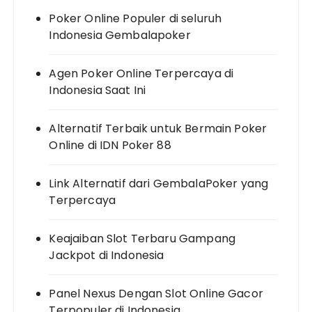
Poker Online Populer di seluruh
Indonesia Gembalapoker
Agen Poker Online Terpercaya di
Indonesia Saat Ini
Alternatif Terbaik untuk Bermain Poker
Online di IDN Poker 88
Link Alternatif dari GembalaPoker yang
Terpercaya
Keajaiban Slot Terbaru Gampang
Jackpot di Indonesia
Panel Nexus Dengan Slot Online Gacor
Terpopuler di Indonesia