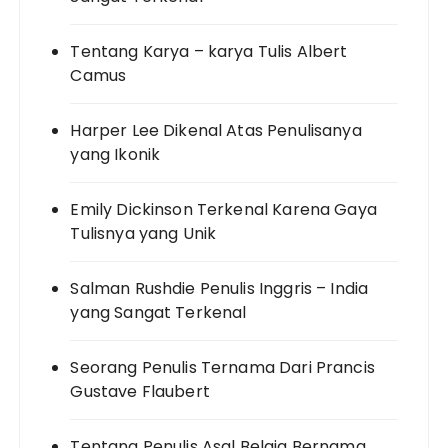
Tentang Karya – karya Tulis Albert
Camus
Harper Lee Dikenal Atas Penulisanya
yang Ikonik
Emily Dickinson Terkenal Karena Gaya
Tulisnya yang Unik
Salman Rushdie Penulis Inggris – India
yang Sangat Terkenal
Seorang Penulis Ternama Dari Prancis
Gustave Flaubert
Tentang Penulis Asal Belgia Bernama