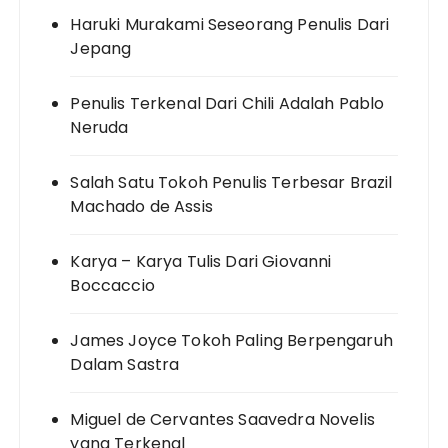
Haruki Murakami Seseorang Penulis Dari
Jepang
Penulis Terkenal Dari Chili Adalah Pablo
Neruda
Salah Satu Tokoh Penulis Terbesar Brazil
Machado de Assis
Karya – Karya Tulis Dari Giovanni
Boccaccio
James Joyce Tokoh Paling Berpengaruh
Dalam Sastra
Miguel de Cervantes Saavedra Novelis
yang Terkenal