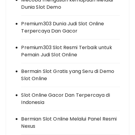
Dunia Slot Demo
Premium303 Dunia Judi Slot Online
Terpercaya Dan Gacor
Premium303 Slot Resmi Terbaik untuk
Pemain Judi Slot Online
Bermain Slot Gratis yang Seru di Demo
Slot Online
Slot Online Gacor Dan Terpercaya di
Indonesia
Bermian Slot Online Melalui Panel Resmi
Nexus