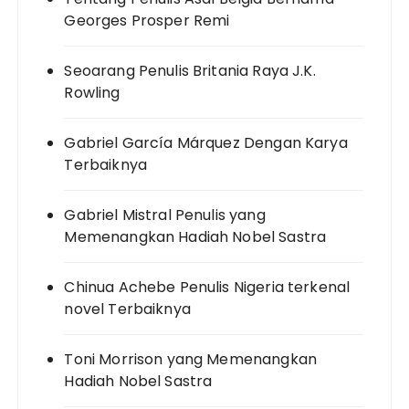
Georges Prosper Remi
Seoarang Penulis Britania Raya J.K.
Rowling
Gabriel García Márquez Dengan Karya
Terbaiknya
Gabriel Mistral Penulis yang
Memenangkan Hadiah Nobel Sastra
Chinua Achebe Penulis Nigeria terkenal
novel Terbaiknya
Toni Morrison yang Memenangkan
Hadiah Nobel Sastra