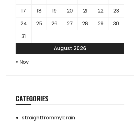
17
18
19
20
21
22
23
24
25
26
27
28
29
30
31
August 2026
« Nov
CATEGORIES
straightfrommybrain