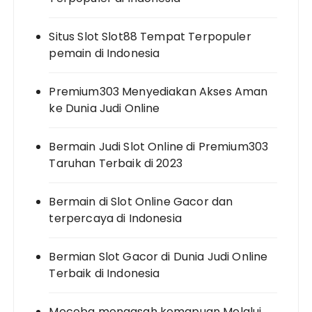
Situs Slot Slot88 Tempat Terpopuler
pemain di Indonesia
Premium303 Menyediakan Akses Aman
ke Dunia Judi Online
Bermain Judi Slot Online di Premium303
Taruhan Terbaik di 2023
Bermain di Slot Online Gacor dan
terpercaya di Indonesia
Bermian Slot Gacor di Dunia Judi Online
Terbaik di Indonesia
Mecoba mengasah kemapuan Melalui