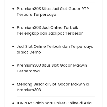
Premium303 Situs Judi Slot Gacor RTP
Terbaru Terpercaya
Premium303 Judi Online Terbaik
Terlengkap dan Jackpot Terbesar
Judi Slot Online Terbaik dan Terpercaya
di Slot Demo
Premium303 Situs Slot Gacor Maxwin
Terpercaya
Menang Besar di Slot Gacor Maxwin di
Premium303
IDNPLAY Salah Satu Poker Online di Asia