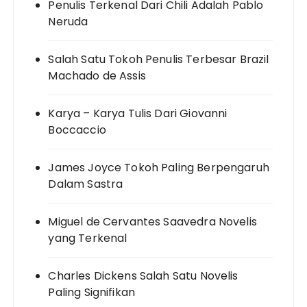
Penulis Terkenal Dari Chili Adalah Pablo
Neruda
Salah Satu Tokoh Penulis Terbesar Brazil
Machado de Assis
Karya – Karya Tulis Dari Giovanni
Boccaccio
James Joyce Tokoh Paling Berpengaruh
Dalam Sastra
Miguel de Cervantes Saavedra Novelis
yang Terkenal
Charles Dickens Salah Satu Novelis
Paling Signifikan