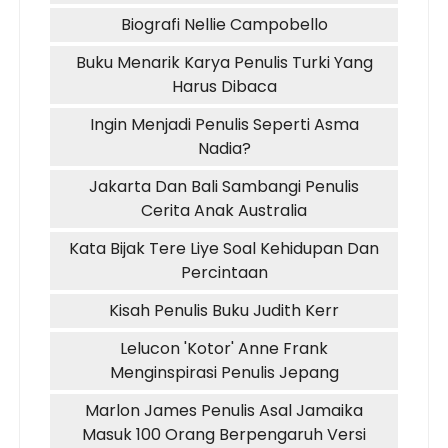
Biografi Nellie Campobello
Buku Menarik Karya Penulis Turki Yang
Harus Dibaca
Ingin Menjadi Penulis Seperti Asma
Nadia?
Jakarta Dan Bali Sambangi Penulis
Cerita Anak Australia
Kata Bijak Tere Liye Soal Kehidupan Dan
Percintaan
Kisah Penulis Buku Judith Kerr
Lelucon 'Kotor' Anne Frank
Menginspirasi Penulis Jepang
Marlon James Penulis Asal Jamaika
Masuk 100 Orang Berpengaruh Versi