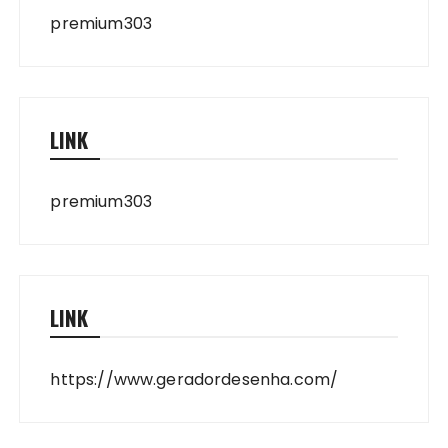
premium303
LINK
premium303
LINK
https://www.geradordesenha.com/