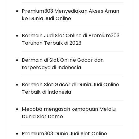
Premium303 Menyediakan Akses Aman
ke Dunia Judi Online
Bermain Judi Slot Online di Premium303
Taruhan Terbaik di 2023
Bermain di Slot Online Gacor dan
terpercaya di Indonesia
Bermian Slot Gacor di Dunia Judi Online
Terbaik di Indonesia
Mecoba mengasah kemapuan Melalui
Dunia Slot Demo
Premium303 Dunia Judi Slot Online