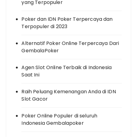
yang Terpopuler
Poker dan IDN Poker Terpercaya dan
Terpopuler di 2023
Alternatif Poker Online Terpercaya Dari
GembalaPoker
Agen Slot Online Terbaik di Indonesia
Saat Ini
Raih Peluang Kemenangan Anda di IDN
Slot Gacor
Poker Online Populer di seluruh
Indonesia Gembalapoker