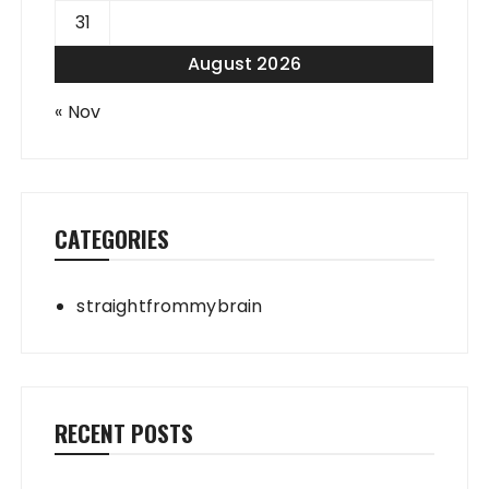
31
August 2026
« Nov
CATEGORIES
straightfrommybrain
RECENT POSTS