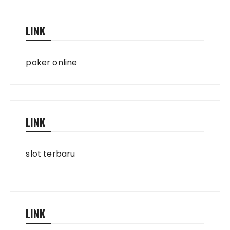
LINK
poker online
LINK
slot terbaru
LINK