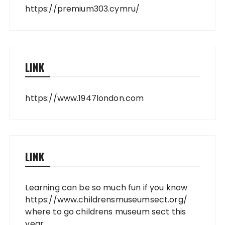
https://premium303.cymru/
LINK
https://www.1947london.com
LINK
Learning can be so much fun if you know
https://www.childrensmuseumsect.org/
where to go childrens museum sect this
year