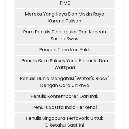
TIME
Mereka Yang Kaya Dan Miskin Raya
Karena Tulisan
Para Penulis Terpopuler Dari Kancah
Sastra Swiss
Pengen Tahu Kan Yukk
Penulis Buku Sukses Yang Bermula Dari
Wattpad
Penulis Dunia Mengatasi "Writer's Block"
Dengan Cara Uniknya
Penulis Kontemporer Dari Irak
Penulis Sastra India Terkenal
Penulis Singapura Terfavorit Untuk
Diketahui Saat Ini