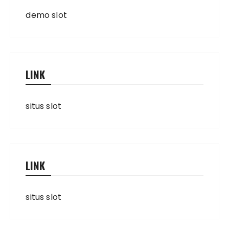
demo slot
LINK
situs slot
LINK
situs slot