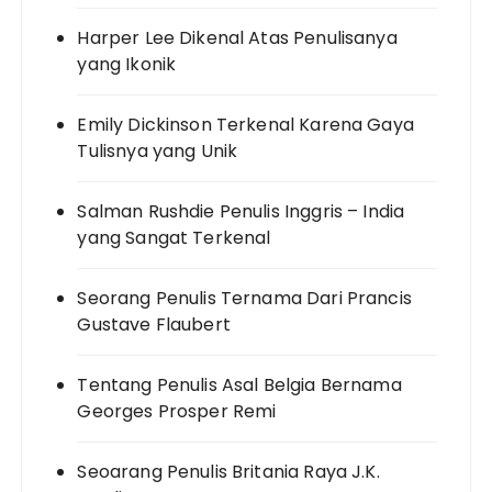
Harper Lee Dikenal Atas Penulisanya
yang Ikonik
Emily Dickinson Terkenal Karena Gaya
Tulisnya yang Unik
Salman Rushdie Penulis Inggris – India
yang Sangat Terkenal
Seorang Penulis Ternama Dari Prancis
Gustave Flaubert
Tentang Penulis Asal Belgia Bernama
Georges Prosper Remi
Seoarang Penulis Britania Raya J.K.