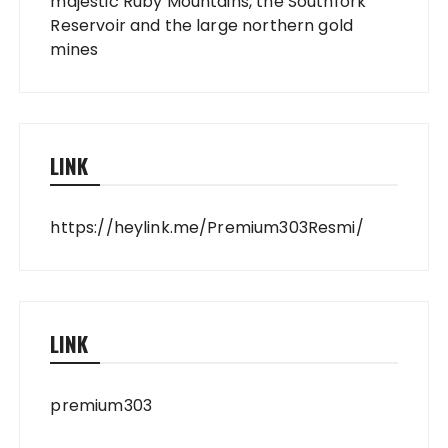
majestic Ruby Mountains, the Southfork
Reservoir and the large northern gold
mines
LINK
https://heylink.me/Premium303Resmi/
LINK
premium303