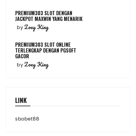
PREMIUM303 SLOT DENGAN
JACKPOT MAXWIN YANG MENARIK
Zoey King
by
PREMIUM303 SLOT ONLINE
TERLENGKAP DENGAN PGSOFT
GACOR
Zoey King
by
LINK
sbobet88