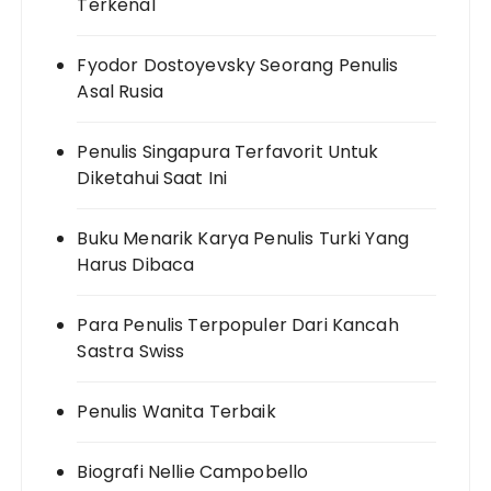
Terkenal
Fyodor Dostoyevsky Seorang Penulis
Asal Rusia
Penulis Singapura Terfavorit Untuk
Diketahui Saat Ini
Buku Menarik Karya Penulis Turki Yang
Harus Dibaca
Para Penulis Terpopuler Dari Kancah
Sastra Swiss
Penulis Wanita Terbaik
Biografi Nellie Campobello