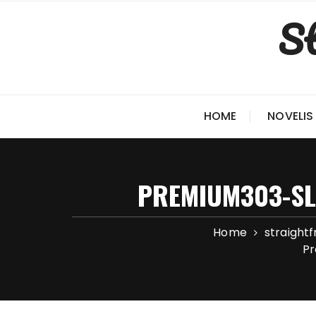
Skip
St
to
content
HOME
NOVELIS
PREMIUM303-SL
Home
straight
Pr