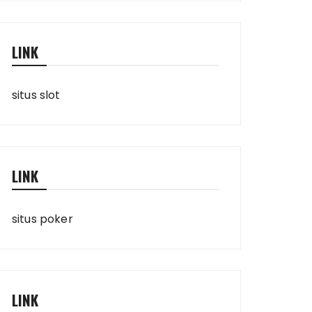
LINK
situs slot
LINK
situs poker
LINK