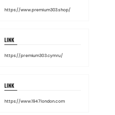
https://www.premium303.shop/
LINK
https://premium303.cymru/
LINK
https://www.1947london.com