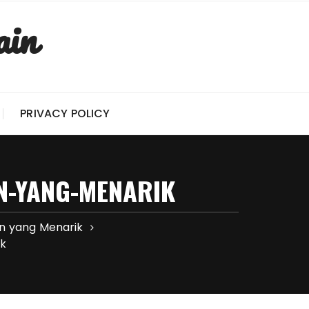
ain
PRIVACY POLICY
N-YANG-MENARIK
n yang Menarik
k