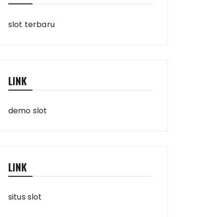
slot terbaru
LINK
demo slot
LINK
situs slot