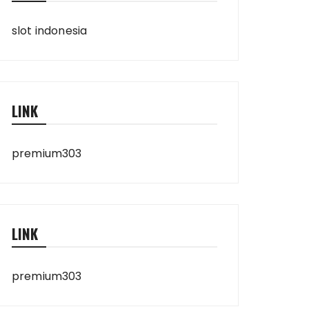
slot indonesia
LINK
premium303
LINK
premium303