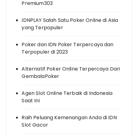
Premium303
IDNPLAY Salah Satu Poker Online di Asia
yang Terpopuler
Poker dan IDN Poker Terpercaya dan
Terpopuler di 2023
Alternatif Poker Online Terpercaya Dari
GembalaPoker
Agen Slot Online Terbaik di Indonesia
Saat Ini
Raih Peluang Kemenangan Anda di IDN
Slot Gacor