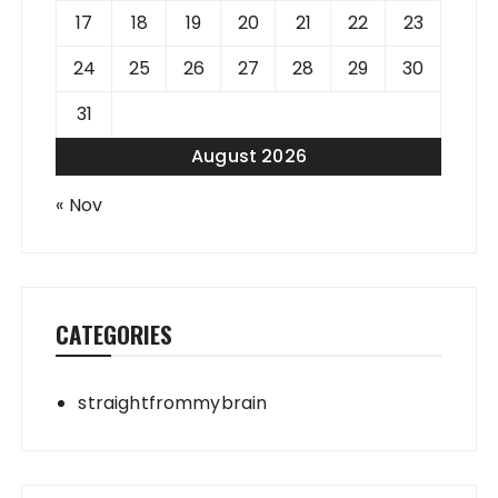
17
18
19
20
21
22
23
24
25
26
27
28
29
30
31
August 2026
« Nov
CATEGORIES
straightfrommybrain