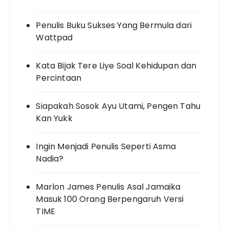
Penulis Buku Sukses Yang Bermula dari
Wattpad
Kata Bijak Tere Liye Soal Kehidupan dan
Percintaan
Siapakah Sosok Ayu Utami, Pengen Tahu
Kan Yukk
Ingin Menjadi Penulis Seperti Asma
Nadia?
Marlon James Penulis Asal Jamaika
Masuk 100 Orang Berpengaruh Versi
TIME