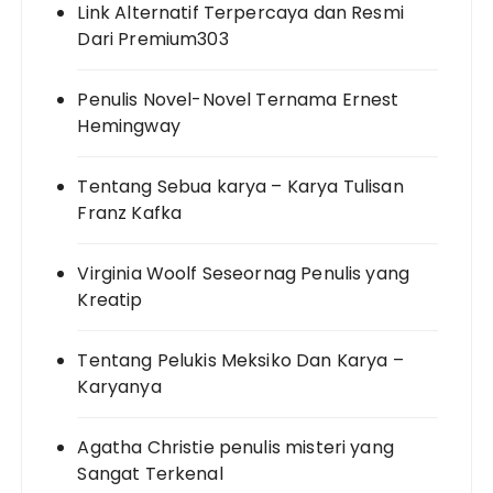
Link Alternatif Terpercaya dan Resmi
Dari Premium303
Penulis Novel-Novel Ternama Ernest
Hemingway
Tentang Sebua karya – Karya Tulisan
Franz Kafka
Virginia Woolf Seseornag Penulis yang
Kreatip
Tentang Pelukis Meksiko Dan Karya –
Karyanya
Agatha Christie penulis misteri yang
Sangat Terkenal