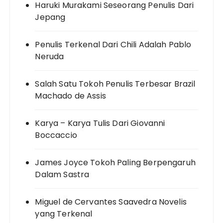
Haruki Murakami Seseorang Penulis Dari
Jepang
Penulis Terkenal Dari Chili Adalah Pablo
Neruda
Salah Satu Tokoh Penulis Terbesar Brazil
Machado de Assis
Karya – Karya Tulis Dari Giovanni
Boccaccio
James Joyce Tokoh Paling Berpengaruh
Dalam Sastra
Miguel de Cervantes Saavedra Novelis
yang Terkenal