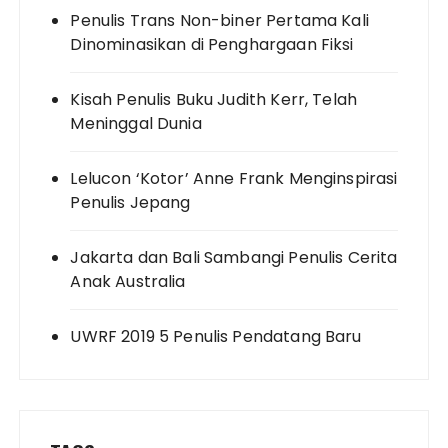
Penulis Trans Non-biner Pertama Kali
Dinominasikan di Penghargaan Fiksi
Kisah Penulis Buku Judith Kerr, Telah
Meninggal Dunia
Lelucon ‘Kotor’ Anne Frank Menginspirasi
Penulis Jepang
Jakarta dan Bali Sambangi Penulis Cerita
Anak Australia
UWRF 2019 5 Penulis Pendatang Baru