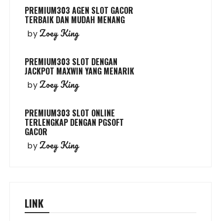
PREMIUM303 AGEN SLOT GACOR
TERBAIK DAN MUDAH MENANG
Zoey King
by
PREMIUM303 SLOT DENGAN
JACKPOT MAXWIN YANG MENARIK
Zoey King
by
PREMIUM303 SLOT ONLINE
TERLENGKAP DENGAN PGSOFT
GACOR
Zoey King
by
LINK