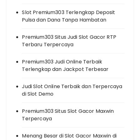
Slot Premium303 Terlengkap Deposit
Pulsa dan Dana Tanpa Hambatan
Premium303 Situs Judi Slot Gacor RTP
Terbaru Terpercaya
Premium303 Judi Online Terbaik
Terlengkap dan Jackpot Terbesar
Judi Slot Online Terbaik dan Terpercaya
di Slot Demo
Premium303 Situs Slot Gacor Maxwin
Terpercaya
Menang Besar di Slot Gacor Maxwin di