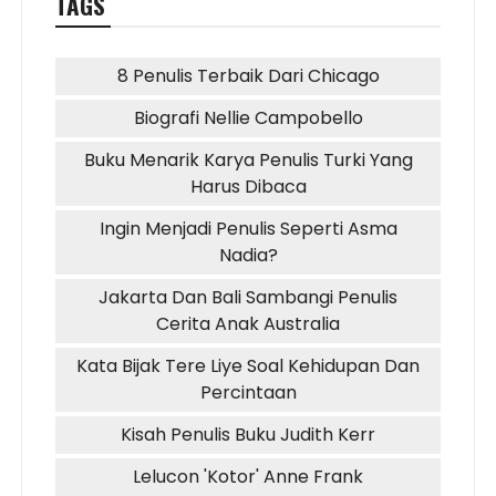
TAGS
8 Penulis Terbaik Dari Chicago
Biografi Nellie Campobello
Buku Menarik Karya Penulis Turki Yang
Harus Dibaca
Ingin Menjadi Penulis Seperti Asma
Nadia?
Jakarta Dan Bali Sambangi Penulis
Cerita Anak Australia
Kata Bijak Tere Liye Soal Kehidupan Dan
Percintaan
Kisah Penulis Buku Judith Kerr
Lelucon 'Kotor' Anne Frank