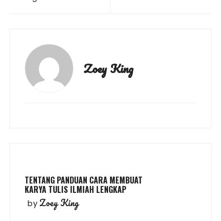
Zoey King
TENTANG PANDUAN CARA MEMBUAT
KARYA TULIS ILMIAH LENGKAP
Zoey King
by