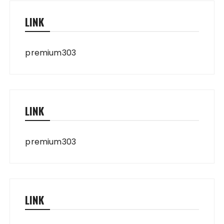
LINK
premium303
LINK
premium303
LINK