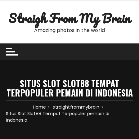
Skip
to
Straigh From My Brain
content
Amazing photos in the world
SITUS SLOT SLOT88 TEMPAT
TERPOPULER PEMAIN DI INDONESIA
Home
straightfrommybrain
Situs Slot Slot88 Tempat Terpopuler pemain di
Indonesia