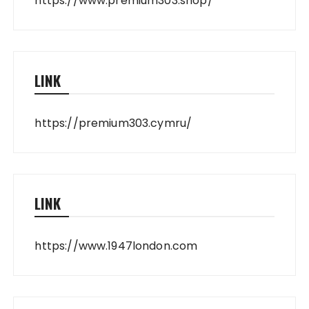
https://www.premium303.shop/
LINK
https://premium303.cymru/
LINK
https://www.1947london.com