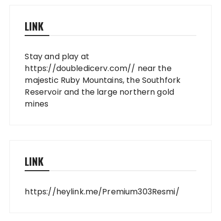
LINK
Stay and play at
https://doubledicerv.com//
near the
majestic Ruby Mountains, the Southfork
Reservoir and the large northern gold
mines
LINK
https://heylink.me/Premium303Resmi/