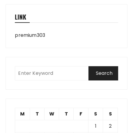
LINK
premium303
M
T
W
T
F
S
S
1
2