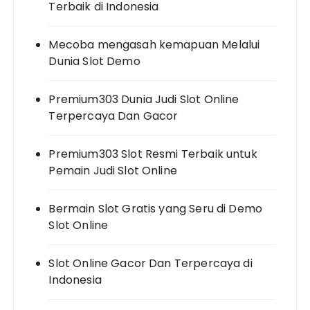
Terbaik di Indonesia
Mecoba mengasah kemapuan Melalui
Dunia Slot Demo
Premium303 Dunia Judi Slot Online
Terpercaya Dan Gacor
Premium303 Slot Resmi Terbaik untuk
Pemain Judi Slot Online
Bermain Slot Gratis yang Seru di Demo
Slot Online
Slot Online Gacor Dan Terpercaya di
Indonesia