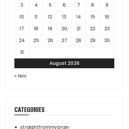
3
4
5
6
7
8
9
10
11
12
13
14
15
16
17
18
19
20
21
22
23
24
25
26
27
28
29
30
31
August 2026
« Nov
CATEGORIES
straightfrommybrain