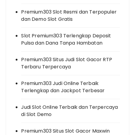
Premium303 Slot Resmi dan Terpopuler
dan Demo Slot Gratis
Slot Premium303 Terlengkap Deposit
Pulsa dan Dana Tanpa Hambatan
Premium303 Situs Judi Slot Gacor RTP
Terbaru Terpercaya
Premium303 Judi Online Terbaik
Terlengkap dan Jackpot Terbesar
Judi Slot Online Terbaik dan Terpercaya
di Slot Demo
Premium303 Situs Slot Gacor Maxwin