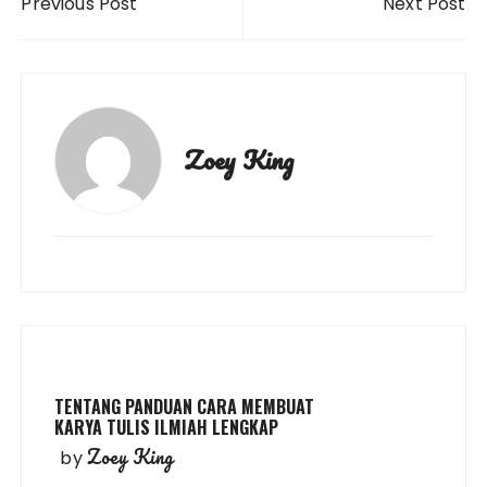
Previous Post
Next Post
navigation
Zoey King
TENTANG PANDUAN CARA MEMBUAT
KARYA TULIS ILMIAH LENGKAP
Zoey King
by