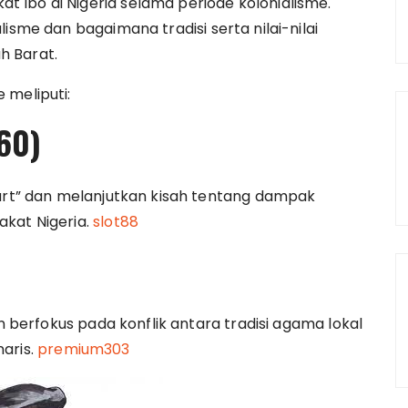
 Ibo di Nigeria selama periode kolonialisme.
isme dan bagaimana tradisi serta nilai-nilai
h Barat.
 meliputi:
60)
part” dan melanjutkan kisah tentang dampak
akat Nigeria.
slot88
an berfokus pada konflik antara tradisi agama lokal
aris.
premium303