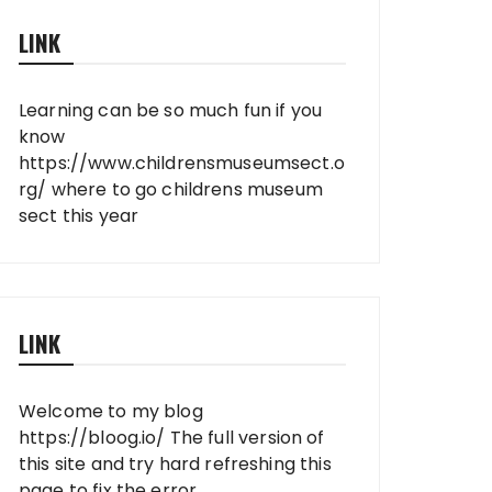
LINK
Learning can be so much fun if you
know
https://www.childrensmuseumsect.o
rg/
where to go childrens museum
sect this year
LINK
Welcome to my blog
https://bloog.io/
The full version of
this site and try hard refreshing this
page to fix the error.