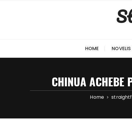
Skip
St
to
content
HOME
NOVELIS
CHINUA ACHEBE P
Home
straigh