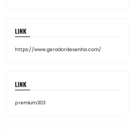
LINK
https://www.geradordesenha.com/
LINK
premium303