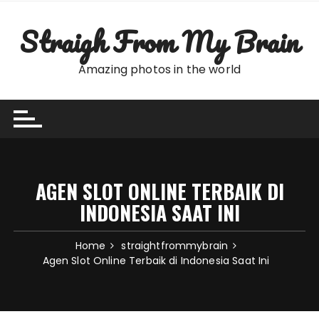
Skip
to
Straigh From My Brain
content
Amazing photos in the world
AGEN SLOT ONLINE TERBAIK DI
INDONESIA SAAT INI
Home
straightfrommybrain
Agen Slot Online Terbaik di Indonesia Saat Ini