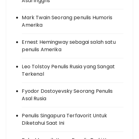
Asal Inggris
Mark Twain Seorang penulis Humoris
Amerika
Ernest Hemingway sebagai salah satu
penulis Amerika
Leo Tolstoy Penulis Rusia yang Sangat
Terkenal
Fyodor Dostoyevsky Seorang Penulis
Asal Rusia
Penulis Singapura Terfavorit Untuk
Diketahui Saat Ini