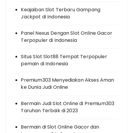
Keajaiban Slot Terbaru Gampang
Jackpot di Indonesia
Panel Nexus Dengan Slot Online Gacor
Terpopuler di Indonesia
Situs Slot Slot88 Tempat Terpopuler
pemain di Indonesia
Premium303 Menyediakan Akses Aman
ke Dunia Judi Online
Bermain Judi Slot Online di Premium303
Taruhan Terbaik di 2023
Bermain di Slot Online Gacor dan