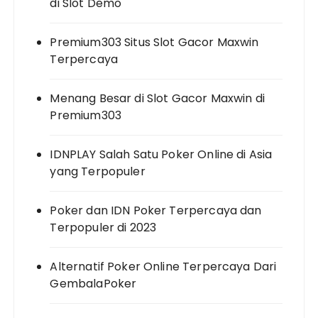
di Slot Demo
Premium303 Situs Slot Gacor Maxwin
Terpercaya
Menang Besar di Slot Gacor Maxwin di
Premium303
IDNPLAY Salah Satu Poker Online di Asia
yang Terpopuler
Poker dan IDN Poker Terpercaya dan
Terpopuler di 2023
Alternatif Poker Online Terpercaya Dari
GembalaPoker