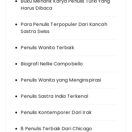
Buku Menarik Karya Penulis Turki Yang
Harus Dibaca
Para Penulis Terpopuler Dari Kancah
Sastra Swiss
Penulis Wanita Terbaik
Biografi Nellie Campobello
Penulis Wanita yang Menginspirasi
Penulis Sastra India Terkenal
Penulis Kontemporer Dari Irak
8 Penulis Terbaik Dari Chicago