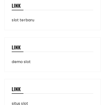
LINK
slot terbaru
LINK
demo slot
LINK
situs slot