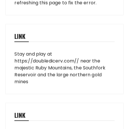
refreshing this page to fix the error.
LINK
Stay and play at
https://doubledicerv.com//
near the
majestic Ruby Mountains, the Southfork
Reservoir and the large northern gold
mines
LINK