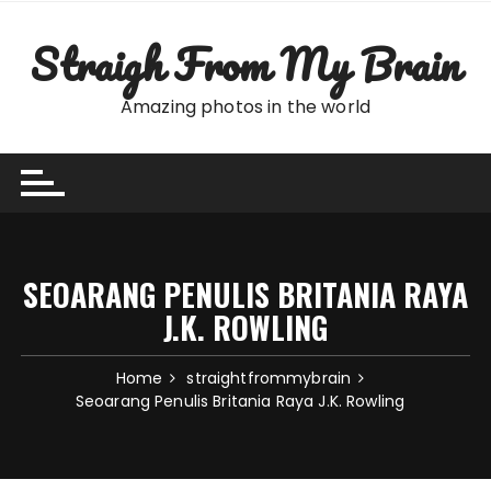
Skip
to
Straigh From My Brain
content
Amazing photos in the world
SEOARANG PENULIS BRITANIA RAYA
J.K. ROWLING
Home
straightfrommybrain
Seoarang Penulis Britania Raya J.K. Rowling