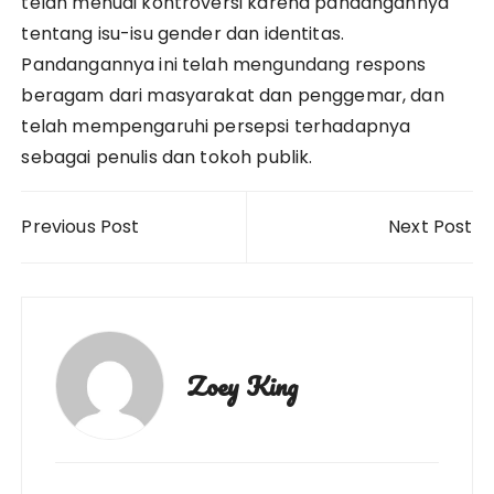
telah menuai kontroversi karena pandangannya
tentang isu-isu gender dan identitas.
Pandangannya ini telah mengundang respons
beragam dari masyarakat dan penggemar, dan
telah mempengaruhi persepsi terhadapnya
sebagai penulis dan tokoh publik.
Post
Previous Post
Next Post
navigation
Zoey King