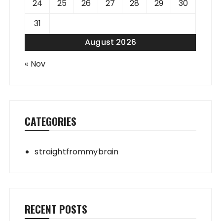
24
25
26
27
28
29
30
31
August 2026
« Nov
CATEGORIES
straightfrommybrain
RECENT POSTS