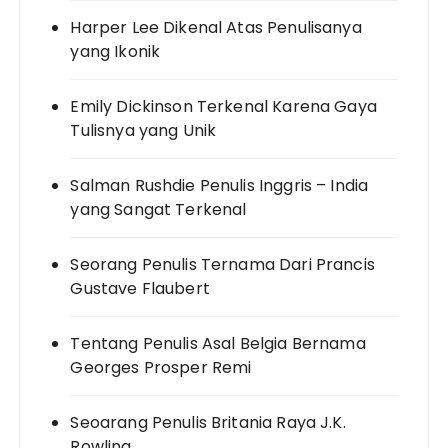
Harper Lee Dikenal Atas Penulisanya
yang Ikonik
Emily Dickinson Terkenal Karena Gaya
Tulisnya yang Unik
Salman Rushdie Penulis Inggris – India
yang Sangat Terkenal
Seorang Penulis Ternama Dari Prancis
Gustave Flaubert
Tentang Penulis Asal Belgia Bernama
Georges Prosper Remi
Seoarang Penulis Britania Raya J.K.
Rowling