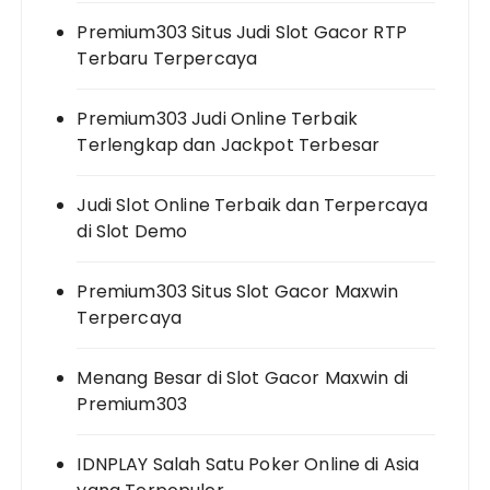
Premium303 Situs Judi Slot Gacor RTP
Terbaru Terpercaya
Premium303 Judi Online Terbaik
Terlengkap dan Jackpot Terbesar
Judi Slot Online Terbaik dan Terpercaya
di Slot Demo
Premium303 Situs Slot Gacor Maxwin
Terpercaya
Menang Besar di Slot Gacor Maxwin di
Premium303
IDNPLAY Salah Satu Poker Online di Asia