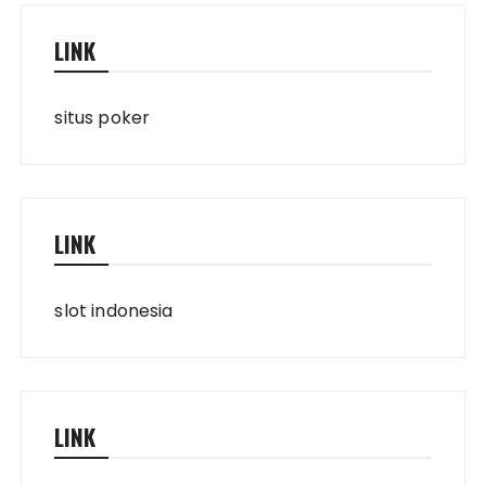
LINK
situs poker
LINK
slot indonesia
LINK