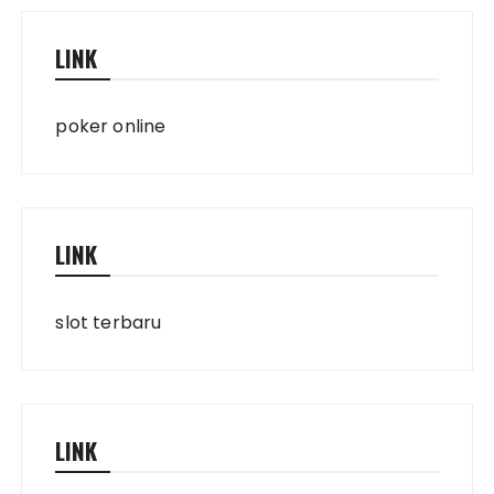
LINK
poker online
LINK
slot terbaru
LINK