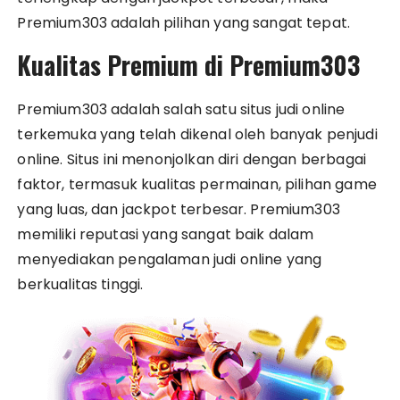
Premium303 adalah pilihan yang sangat tepat.
Kualitas Premium di Premium303
Premium303 adalah salah satu situs judi online
terkemuka yang telah dikenal oleh banyak penjudi
online. Situs ini menonjolkan diri dengan berbagai
faktor, termasuk kualitas permainan, pilihan game
yang luas, dan jackpot terbesar. Premium303
memiliki reputasi yang sangat baik dalam
menyediakan pengalaman judi online yang
berkualitas tinggi.