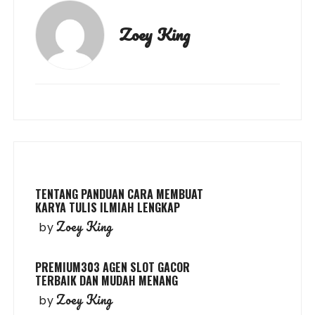
Zoey King
TENTANG PANDUAN CARA MEMBUAT
KARYA TULIS ILMIAH LENGKAP
Zoey King
by
PREMIUM303 AGEN SLOT GACOR
TERBAIK DAN MUDAH MENANG
Zoey King
by