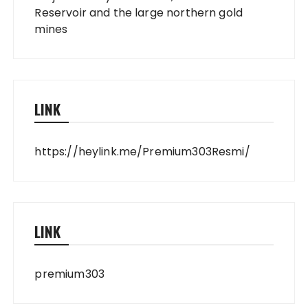
Reservoir and the large northern gold
mines
LINK
https://heylink.me/Premium303Resmi/
LINK
premium303