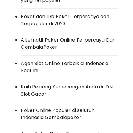
yang Terpopuler
Poker dan IDN Poker Terpercaya dan
Terpopuler di 2023
Alternatif Poker Online Terpercaya Dari
GembalaPoker
Agen Slot Online Terbaik di Indonesia
Saat Ini
Raih Peluang Kemenangan Anda di IDN
Slot Gacor
Poker Online Populer di seluruh
Indonesia Gembalapoker