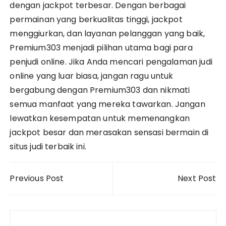
dengan jackpot terbesar. Dengan berbagai
permainan yang berkualitas tinggi, jackpot
menggiurkan, dan layanan pelanggan yang baik,
Premium303 menjadi pilihan utama bagi para
penjudi online. Jika Anda mencari pengalaman judi
online yang luar biasa, jangan ragu untuk
bergabung dengan Premium303 dan nikmati
semua manfaat yang mereka tawarkan. Jangan
lewatkan kesempatan untuk memenangkan
jackpot besar dan merasakan sensasi bermain di
situs judi terbaik ini.
Post
Previous Post
Next Post
navigation