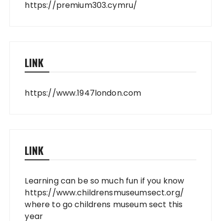
https://premium303.cymru/
LINK
https://www.1947london.com
LINK
Learning can be so much fun if you know
https://www.childrensmuseumsect.org/
where to go childrens museum sect this
year