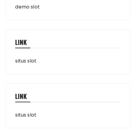
demo slot
LINK
situs slot
LINK
situs slot