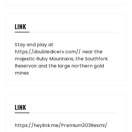
LINK
Stay and play at
https://doubledicerv.com//
near the
majestic Ruby Mountains, the Southfork
Reservoir and the large northern gold
mines
LINK
https://heylink.me/Premium303Resmi/