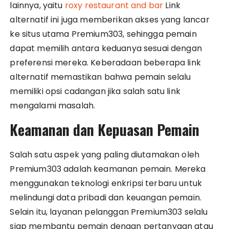
lainnya, yaitu
roxy restaurant and bar
Link
alternatif ini juga memberikan akses yang lancar
ke situs utama Premium303, sehingga pemain
dapat memilih antara keduanya sesuai dengan
preferensi mereka. Keberadaan beberapa link
alternatif memastikan bahwa pemain selalu
memiliki opsi cadangan jika salah satu link
mengalami masalah.
Keamanan dan Kepuasan Pemain
Salah satu aspek yang paling diutamakan oleh
Premium303 adalah keamanan pemain. Mereka
menggunakan teknologi enkripsi terbaru untuk
melindungi data pribadi dan keuangan pemain.
Selain itu, layanan pelanggan Premium303 selalu
siap membantu pemain dengan pertanyaan atau