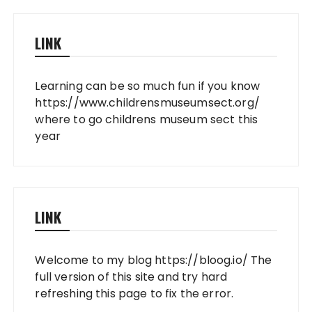
LINK
Learning can be so much fun if you know
https://www.childrensmuseumsect.org/
where to go childrens museum sect this
year
LINK
Welcome to my blog
https://bloog.io/
The
full version of this site and try hard
refreshing this page to fix the error.