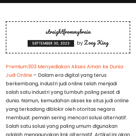
straightfrommybrain
Zoey King
by
SEPTEMBER 30, 2023
Premium303 Menyediakan Akses Aman ke Dunia
Judi Online
– Dalam era digital yang terus
berkembang, industri judi online telah menjadi
salah satu industri yang tumbuh paling pesat di
dunia. Namun, kemudahan akses ke situs judi online
yang terkadang diblokir oleh otoritas negara
membuat pemain sering mencari solusi alternatif.
Salah satu solusi yang paling umum digunakan
adalah menggunakan link alternatif. Artikel ini akan