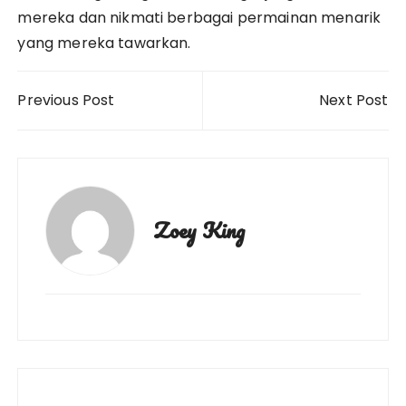
mereka dan nikmati berbagai permainan menarik
yang mereka tawarkan.
Post
Previous Post
Next Post
navigation
Zoey King