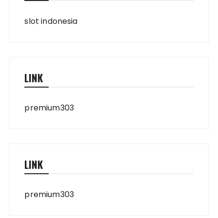
slot indonesia
LINK
premium303
LINK
premium303