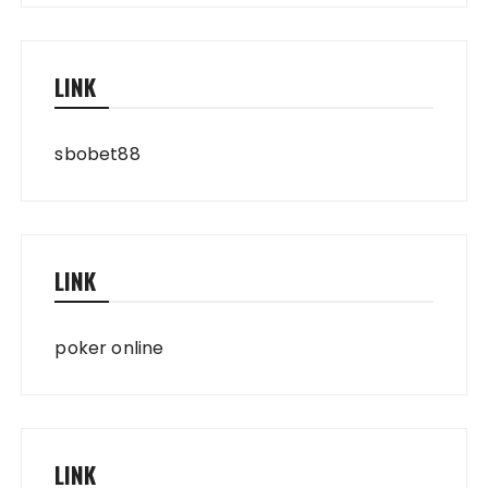
LINK
sbobet88
LINK
poker online
LINK