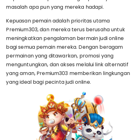
masalah apa pun yang mereka hadapi.
Kepuasan pemain adalah prioritas utama
Premium303, dan mereka terus berusaha untuk
meningkatkan pengalaman bermain judi online
bagi semua pemain mereka. Dengan beragam
permainan yang ditawarkan, promosi yang
menguntungkan, dan akses melalui link alternatif
yang aman, Premium303 memberikan lingkungan
yang ideal bagi pecinta judi online.