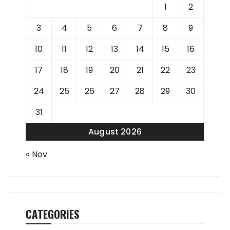
1
2
3
4
5
6
7
8
9
10
11
12
13
14
15
16
17
18
19
20
21
22
23
24
25
26
27
28
29
30
31
August 2026
« Nov
CATEGORIES