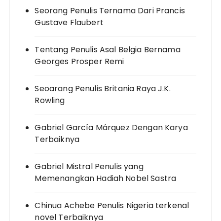
Seorang Penulis Ternama Dari Prancis
Gustave Flaubert
Tentang Penulis Asal Belgia Bernama
Georges Prosper Remi
Seoarang Penulis Britania Raya J.K.
Rowling
Gabriel García Márquez Dengan Karya
Terbaiknya
Gabriel Mistral Penulis yang
Memenangkan Hadiah Nobel Sastra
Chinua Achebe Penulis Nigeria terkenal
novel Terbaiknya