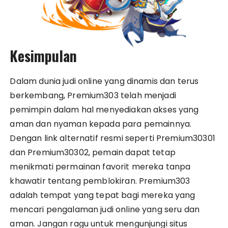
Kesimpulan
Dalam dunia judi online yang dinamis dan terus
berkembang, Premium303 telah menjadi
pemimpin dalam hal menyediakan akses yang
aman dan nyaman kepada para pemainnya.
Dengan link alternatif resmi seperti Premium30301
dan Premium30302, pemain dapat tetap
menikmati permainan favorit mereka tanpa
khawatir tentang pemblokiran. Premium303
adalah tempat yang tepat bagi mereka yang
mencari pengalaman judi online yang seru dan
aman. Jangan ragu untuk mengunjungi situs