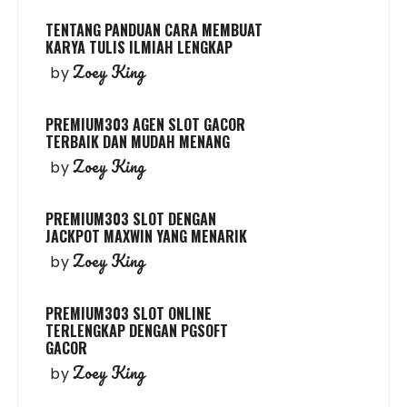
TENTANG PANDUAN CARA MEMBUAT
KARYA TULIS ILMIAH LENGKAP
Zoey King
by
PREMIUM303 AGEN SLOT GACOR
TERBAIK DAN MUDAH MENANG
Zoey King
by
PREMIUM303 SLOT DENGAN
JACKPOT MAXWIN YANG MENARIK
Zoey King
by
PREMIUM303 SLOT ONLINE
TERLENGKAP DENGAN PGSOFT
GACOR
Zoey King
by