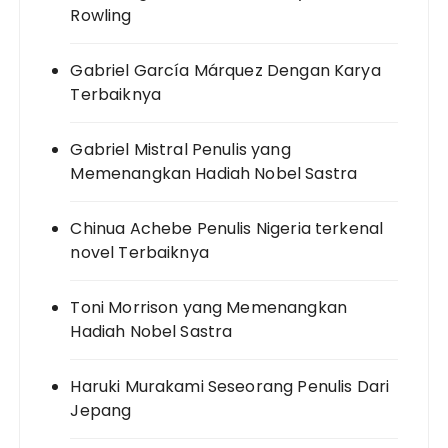
Rowling
Gabriel García Márquez Dengan Karya
Terbaiknya
Gabriel Mistral Penulis yang
Memenangkan Hadiah Nobel Sastra
Chinua Achebe Penulis Nigeria terkenal
novel Terbaiknya
Toni Morrison yang Memenangkan
Hadiah Nobel Sastra
Haruki Murakami Seseorang Penulis Dari
Jepang