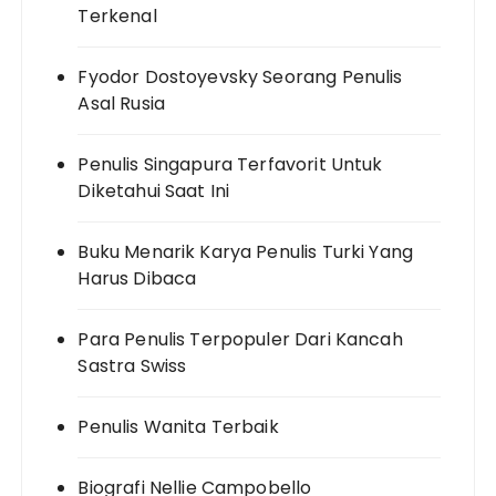
Terkenal
Fyodor Dostoyevsky Seorang Penulis
Asal Rusia
Penulis Singapura Terfavorit Untuk
Diketahui Saat Ini
Buku Menarik Karya Penulis Turki Yang
Harus Dibaca
Para Penulis Terpopuler Dari Kancah
Sastra Swiss
Penulis Wanita Terbaik
Biografi Nellie Campobello