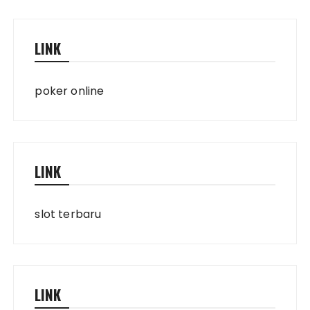
LINK
poker online
LINK
slot terbaru
LINK