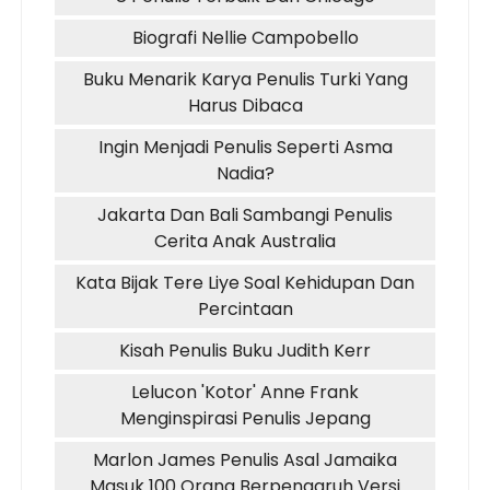
Biografi Nellie Campobello
Buku Menarik Karya Penulis Turki Yang
Harus Dibaca
Ingin Menjadi Penulis Seperti Asma
Nadia?
Jakarta Dan Bali Sambangi Penulis
Cerita Anak Australia
Kata Bijak Tere Liye Soal Kehidupan Dan
Percintaan
Kisah Penulis Buku Judith Kerr
Lelucon 'Kotor' Anne Frank
Menginspirasi Penulis Jepang
Marlon James Penulis Asal Jamaika
Masuk 100 Orang Berpengaruh Versi