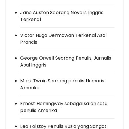
Jane Austen Seorang Novelis Inggris
Terkenal
Victor Hugo Dermawan Terkenal Asal
Prancis
George Orwell Seorang Penulis, Jurnalis
Asal Inggris
Mark Twain Seorang penulis Humoris
Amerika
Ernest Hemingway sebagai salah satu
penulis Amerika
Leo Tolstoy Penulis Rusia yang Sangat