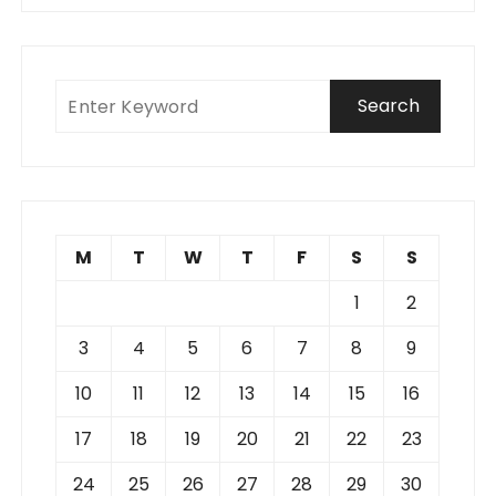
M
T
W
T
F
S
S
1
2
3
4
5
6
7
8
9
10
11
12
13
14
15
16
17
18
19
20
21
22
23
24
25
26
27
28
29
30