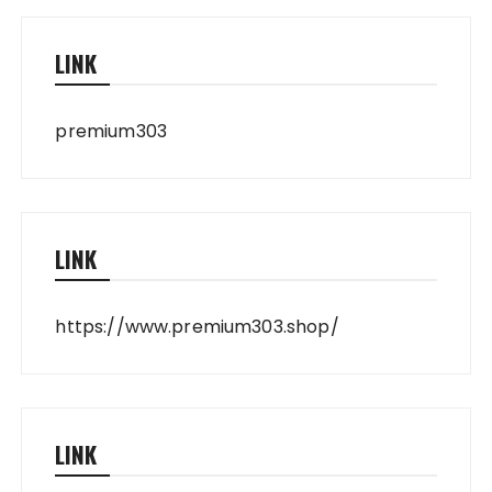
LINK
premium303
LINK
https://www.premium303.shop/
LINK