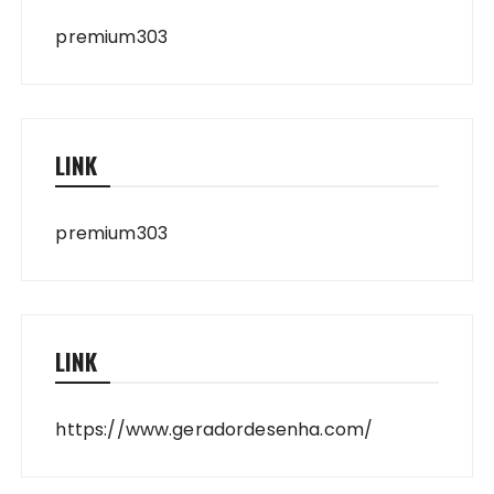
premium303
LINK
premium303
LINK
https://www.geradordesenha.com/