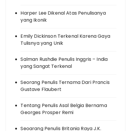
Harper Lee Dikenal Atas Penulisanya
yang Ikonik
Emily Dickinson Terkenal Karena Gaya
Tulisnya yang Unik
Salman Rushdie Penulis Inggris – India
yang Sangat Terkenal
Seorang Penulis Ternama Dari Prancis
Gustave Flaubert
Tentang Penulis Asal Belgia Bernama
Georges Prosper Remi
Seoarang Penulis Britania Raya J.K.