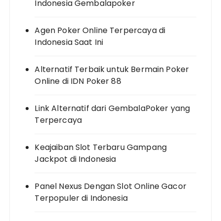
Indonesia Gembalapoker
Agen Poker Online Terpercaya di
Indonesia Saat Ini
Alternatif Terbaik untuk Bermain Poker
Online di IDN Poker 88
Link Alternatif dari GembalaPoker yang
Terpercaya
Keajaiban Slot Terbaru Gampang
Jackpot di Indonesia
Panel Nexus Dengan Slot Online Gacor
Terpopuler di Indonesia