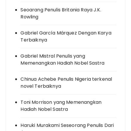
Seoarang Penulis Britania Raya J.K.
Rowling
Gabriel García Márquez Dengan Karya
Terbaiknya
Gabriel Mistral Penulis yang
Memenangkan Hadiah Nobel Sastra
Chinua Achebe Penulis Nigeria terkenal
novel Terbaiknya
Toni Morrison yang Memenangkan
Hadiah Nobel Sastra
Haruki Murakami Seseorang Penulis Dari