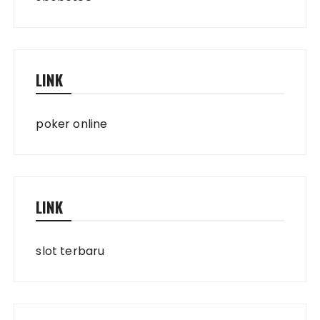
LINK
poker online
LINK
slot terbaru