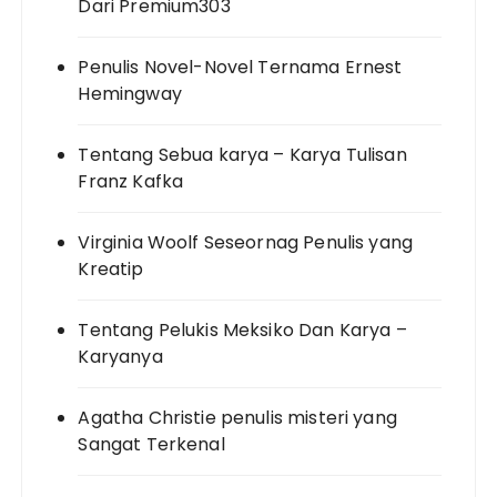
Dari Premium303
Penulis Novel-Novel Ternama Ernest
Hemingway
Tentang Sebua karya – Karya Tulisan
Franz Kafka
Virginia Woolf Seseornag Penulis yang
Kreatip
Tentang Pelukis Meksiko Dan Karya –
Karyanya
Agatha Christie penulis misteri yang
Sangat Terkenal