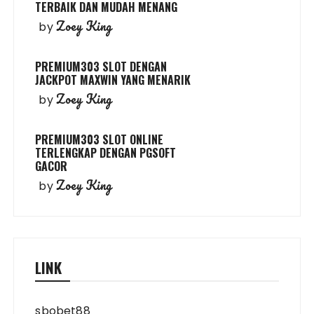
TERBAIK DAN MUDAH MENANG
Zoey King
by
PREMIUM303 SLOT DENGAN
JACKPOT MAXWIN YANG MENARIK
Zoey King
by
PREMIUM303 SLOT ONLINE
TERLENGKAP DENGAN PGSOFT
GACOR
Zoey King
by
LINK
sbobet88