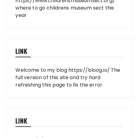
https://www.childrensmuseumsect.org/
where to go childrens museum sect this
year
LINK
Welcome to my blog
https://bloog.io/
The
full version of this site and try hard
refreshing this page to fix the error.
LINK