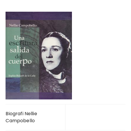
Post
Biografi Nellie
navigation
Campobello