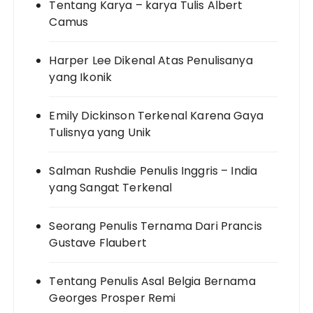
Tentang Karya – karya Tulis Albert
Camus
Harper Lee Dikenal Atas Penulisanya
yang Ikonik
Emily Dickinson Terkenal Karena Gaya
Tulisnya yang Unik
Salman Rushdie Penulis Inggris – India
yang Sangat Terkenal
Seorang Penulis Ternama Dari Prancis
Gustave Flaubert
Tentang Penulis Asal Belgia Bernama
Georges Prosper Remi