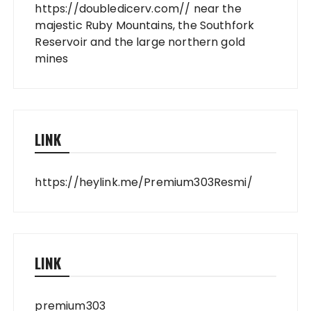
https://doubledicerv.com//
near the
majestic Ruby Mountains, the Southfork
Reservoir and the large northern gold
mines
LINK
https://heylink.me/Premium303Resmi/
LINK
premium303