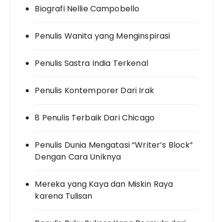
Biografi Nellie Campobello
Penulis Wanita yang Menginspirasi
Penulis Sastra India Terkenal
Penulis Kontemporer Dari Irak
8 Penulis Terbaik Dari Chicago
Penulis Dunia Mengatasi “Writer’s Block”
Dengan Cara Uniknya
Mereka yang Kaya dan Miskin Raya
karena Tulisan