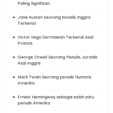
Paling Signifikan
Jane Austen Seorang Novelis Inggris
Terkenal
Victor Hugo Dermawan Terkenal Asal
Prancis
George Orwell Seorang Penulis, Jurnalis
Asal Inggris
Mark Twain Seorang penulis Humoris
Amerika
Ernest Hemingway sebagai salah satu
penulis Amerika