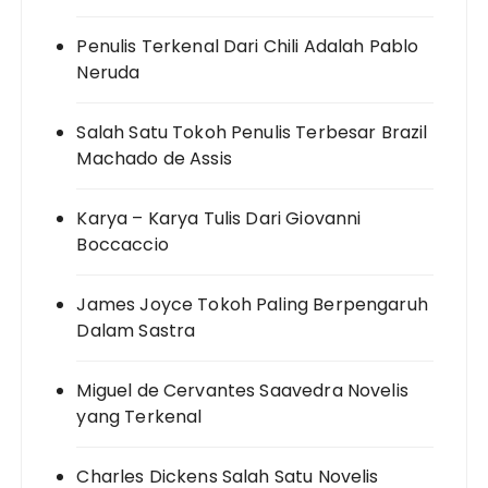
Penulis Terkenal Dari Chili Adalah Pablo
Neruda
Salah Satu Tokoh Penulis Terbesar Brazil
Machado de Assis
Karya – Karya Tulis Dari Giovanni
Boccaccio
James Joyce Tokoh Paling Berpengaruh
Dalam Sastra
Miguel de Cervantes Saavedra Novelis
yang Terkenal
Charles Dickens Salah Satu Novelis