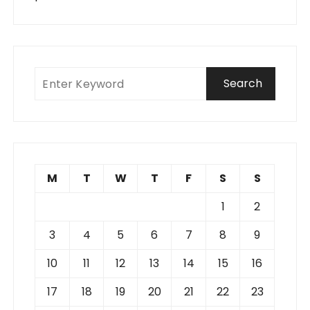
M
T
W
T
F
S
S
1
2
3
4
5
6
7
8
9
10
11
12
13
14
15
16
17
18
19
20
21
22
23