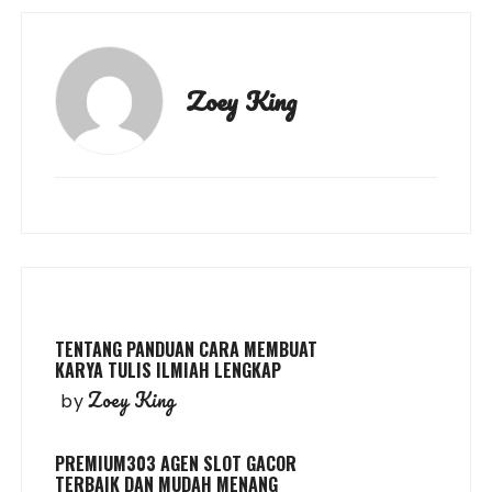
Zoey King
TENTANG PANDUAN CARA MEMBUAT
KARYA TULIS ILMIAH LENGKAP
Zoey King
by
PREMIUM303 AGEN SLOT GACOR
TERBAIK DAN MUDAH MENANG