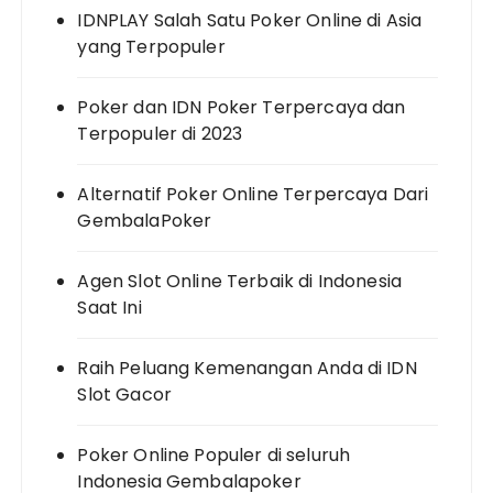
IDNPLAY Salah Satu Poker Online di Asia
yang Terpopuler
Poker dan IDN Poker Terpercaya dan
Terpopuler di 2023
Alternatif Poker Online Terpercaya Dari
GembalaPoker
Agen Slot Online Terbaik di Indonesia
Saat Ini
Raih Peluang Kemenangan Anda di IDN
Slot Gacor
Poker Online Populer di seluruh
Indonesia Gembalapoker