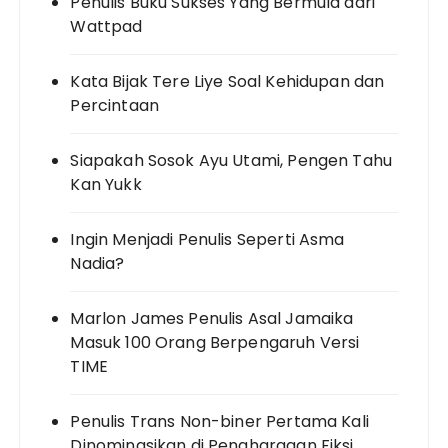
Penulis Buku Sukses Yang Bermula dari
Wattpad
Kata Bijak Tere Liye Soal Kehidupan dan
Percintaan
Siapakah Sosok Ayu Utami, Pengen Tahu
Kan Yukk
Ingin Menjadi Penulis Seperti Asma
Nadia?
Marlon James Penulis Asal Jamaika
Masuk 100 Orang Berpengaruh Versi
TIME
Penulis Trans Non-biner Pertama Kali
Dinominasikan di Penghargaan Fiksi