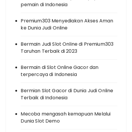
pemain di Indonesia
Premium303 Menyediakan Akses Aman
ke Dunia Judi Online
Bermain Judi Slot Online di Premium303
Taruhan Terbaik di 2023
Bermain di Slot Online Gacor dan
terpercaya di Indonesia
Bermian Slot Gacor di Dunia Judi Online
Terbaik di Indonesia
Mecoba mengasah kemapuan Melalui
Dunia Slot Demo