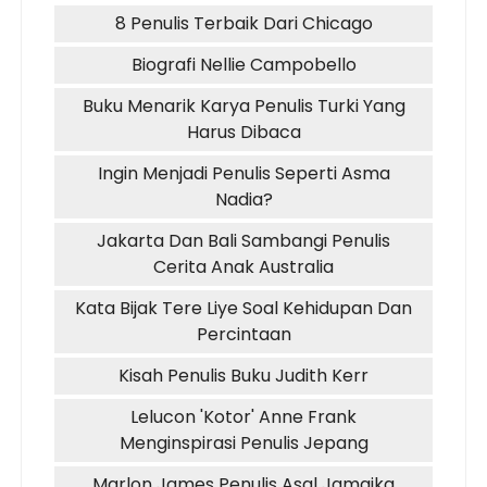
8 Penulis Terbaik Dari Chicago
Biografi Nellie Campobello
Buku Menarik Karya Penulis Turki Yang
Harus Dibaca
Ingin Menjadi Penulis Seperti Asma
Nadia?
Jakarta Dan Bali Sambangi Penulis
Cerita Anak Australia
Kata Bijak Tere Liye Soal Kehidupan Dan
Percintaan
Kisah Penulis Buku Judith Kerr
Lelucon 'Kotor' Anne Frank
Menginspirasi Penulis Jepang
Marlon James Penulis Asal Jamaika