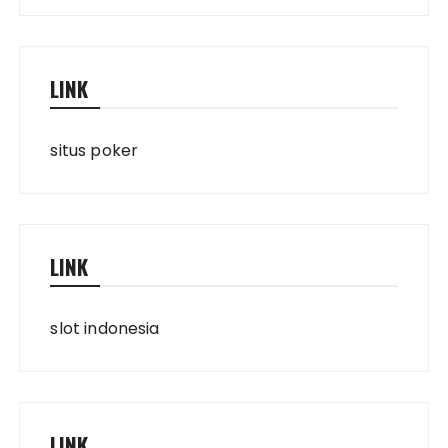
LINK
situs poker
LINK
slot indonesia
LINK