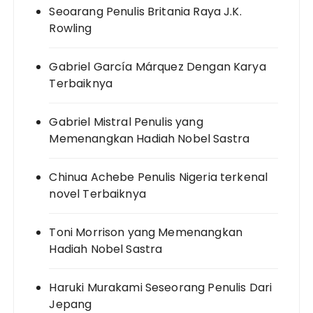
Seoarang Penulis Britania Raya J.K.
Rowling
Gabriel García Márquez Dengan Karya
Terbaiknya
Gabriel Mistral Penulis yang
Memenangkan Hadiah Nobel Sastra
Chinua Achebe Penulis Nigeria terkenal
novel Terbaiknya
Toni Morrison yang Memenangkan
Hadiah Nobel Sastra
Haruki Murakami Seseorang Penulis Dari
Jepang