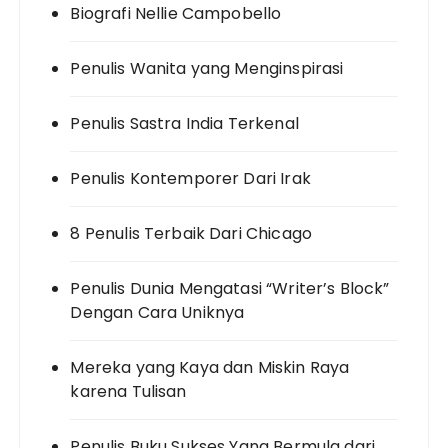
Biografi Nellie Campobello
Penulis Wanita yang Menginspirasi
Penulis Sastra India Terkenal
Penulis Kontemporer Dari Irak
8 Penulis Terbaik Dari Chicago
Penulis Dunia Mengatasi “Writer’s Block”
Dengan Cara Uniknya
Mereka yang Kaya dan Miskin Raya
karena Tulisan
Penulis Buku Sukses Yang Bermula dari