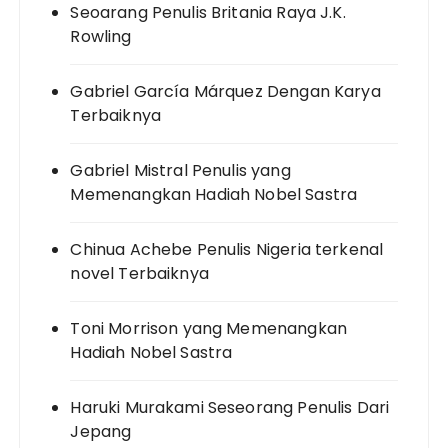
Seoarang Penulis Britania Raya J.K.
Rowling
Gabriel García Márquez Dengan Karya
Terbaiknya
Gabriel Mistral Penulis yang
Memenangkan Hadiah Nobel Sastra
Chinua Achebe Penulis Nigeria terkenal
novel Terbaiknya
Toni Morrison yang Memenangkan
Hadiah Nobel Sastra
Haruki Murakami Seseorang Penulis Dari
Jepang