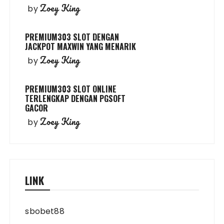
Zoey King
by
PREMIUM303 SLOT DENGAN
JACKPOT MAXWIN YANG MENARIK
Zoey King
by
PREMIUM303 SLOT ONLINE
TERLENGKAP DENGAN PGSOFT
GACOR
Zoey King
by
LINK
sbobet88