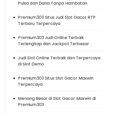
Pulsa dan Dana Tanpa Hambatan
Premium303 Situs Judi Slot Gacor RTP
Terbaru Terpercaya
Premium303 Judi Online Terbaik
Terlengkap dan Jackpot Terbesar
Judi Slot Online Terbaik dan Terpercaya
di Slot Demo
Premium303 Situs Slot Gacor Maxwin
Terpercaya
Menang Besar di Slot Gacor Maxwin di
Premium303