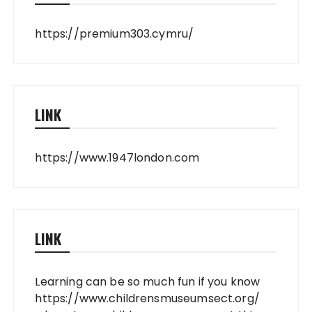
https://premium303.cymru/
LINK
https://www.1947london.com
LINK
Learning can be so much fun if you know
https://www.childrensmuseumsect.org/