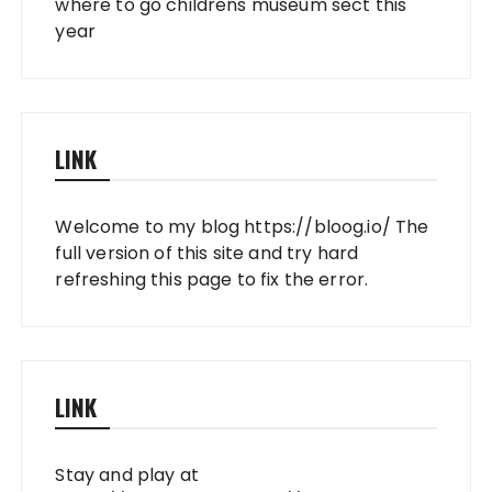
where to go childrens museum sect this
year
LINK
Welcome to my blog
https://bloog.io/
The
full version of this site and try hard
refreshing this page to fix the error.
LINK
Stay and play at