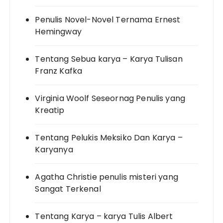
Penulis Novel-Novel Ternama Ernest
Hemingway
Tentang Sebua karya – Karya Tulisan
Franz Kafka
Virginia Woolf Seseornag Penulis yang
Kreatip
Tentang Pelukis Meksiko Dan Karya –
Karyanya
Agatha Christie penulis misteri yang
Sangat Terkenal
Tentang Karya – karya Tulis Albert