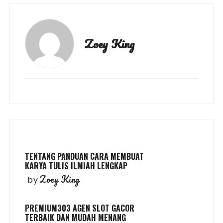
Zoey King
TENTANG PANDUAN CARA MEMBUAT
KARYA TULIS ILMIAH LENGKAP
Zoey King
by
PREMIUM303 AGEN SLOT GACOR
TERBAIK DAN MUDAH MENANG