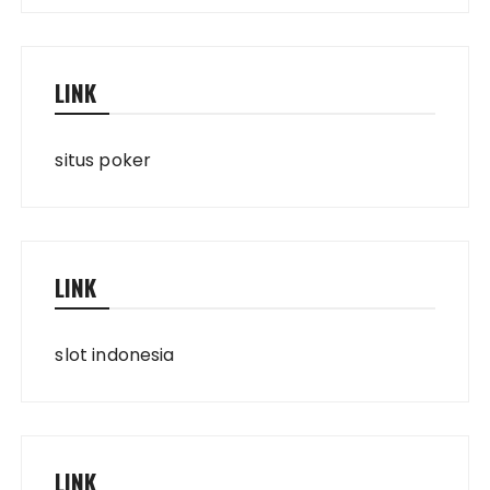
LINK
situs poker
LINK
slot indonesia
LINK