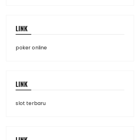
LINK
poker online
LINK
slot terbaru
LINK