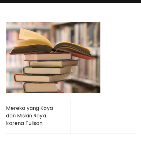
Post
Mereka yang Kaya
navigation
dan Miskin Raya
karena Tulisan