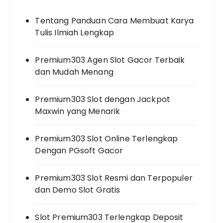
Tentang Panduan Cara Membuat Karya
Tulis Ilmiah Lengkap
Premium303 Agen Slot Gacor Terbaik
dan Mudah Menang
Premium303 Slot dengan Jackpot
Maxwin yang Menarik
Premium303 Slot Online Terlengkap
Dengan PGsoft Gacor
Premium303 Slot Resmi dan Terpopuler
dan Demo Slot Gratis
Slot Premium303 Terlengkap Deposit