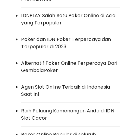
IDNPLAY Salah Satu Poker Online di Asia
yang Terpopuler
Poker dan IDN Poker Terpercaya dan
Terpopuler di 2023
Alternatif Poker Online Terpercaya Dari
GembalaPoker
Agen Slot Online Terbaik di Indonesia
Saat Ini
Raih Peluang Kemenangan Anda di IDN
Slot Gacor
Poker Online Populer di seluruh