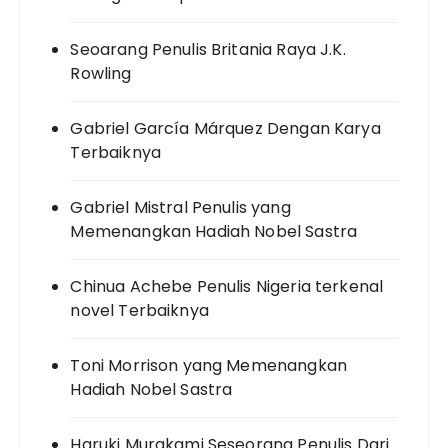
Seoarang Penulis Britania Raya J.K.
Rowling
Gabriel García Márquez Dengan Karya
Terbaiknya
Gabriel Mistral Penulis yang
Memenangkan Hadiah Nobel Sastra
Chinua Achebe Penulis Nigeria terkenal
novel Terbaiknya
Toni Morrison yang Memenangkan
Hadiah Nobel Sastra
Haruki Murakami Seseorang Penulis Dari