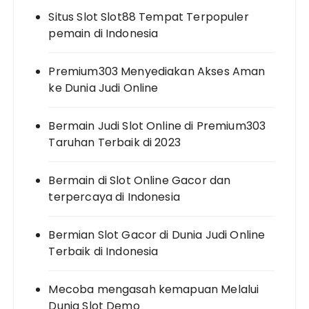
Situs Slot Slot88 Tempat Terpopuler
pemain di Indonesia
Premium303 Menyediakan Akses Aman
ke Dunia Judi Online
Bermain Judi Slot Online di Premium303
Taruhan Terbaik di 2023
Bermain di Slot Online Gacor dan
terpercaya di Indonesia
Bermian Slot Gacor di Dunia Judi Online
Terbaik di Indonesia
Mecoba mengasah kemapuan Melalui
Dunia Slot Demo