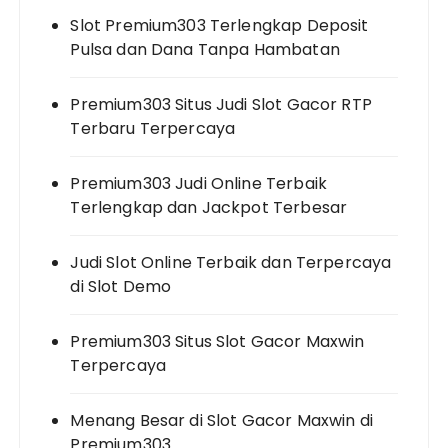
Slot Premium303 Terlengkap Deposit
Pulsa dan Dana Tanpa Hambatan
Premium303 Situs Judi Slot Gacor RTP
Terbaru Terpercaya
Premium303 Judi Online Terbaik
Terlengkap dan Jackpot Terbesar
Judi Slot Online Terbaik dan Terpercaya
di Slot Demo
Premium303 Situs Slot Gacor Maxwin
Terpercaya
Menang Besar di Slot Gacor Maxwin di
Premium303