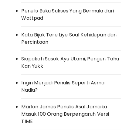
Penulis Buku Sukses Yang Bermula dari
Wattpad
Kata Bijak Tere Liye Soal Kehidupan dan
Percintaan
Siapakah Sosok Ayu Utami, Pengen Tahu
Kan Yukk
Ingin Menjadi Penulis Seperti Asma
Nadia?
Marlon James Penulis Asal Jamaika
Masuk 100 Orang Berpengaruh Versi
TIME