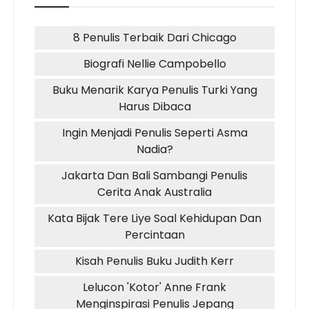
8 Penulis Terbaik Dari Chicago
Biografi Nellie Campobello
Buku Menarik Karya Penulis Turki Yang
Harus Dibaca
Ingin Menjadi Penulis Seperti Asma
Nadia?
Jakarta Dan Bali Sambangi Penulis
Cerita Anak Australia
Kata Bijak Tere Liye Soal Kehidupan Dan
Percintaan
Kisah Penulis Buku Judith Kerr
Lelucon 'Kotor' Anne Frank
Menginspirasi Penulis Jepang