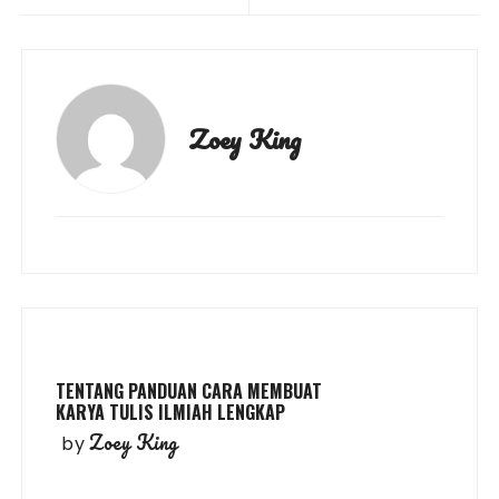
Zoey King
TENTANG PANDUAN CARA MEMBUAT
KARYA TULIS ILMIAH LENGKAP
Zoey King
by