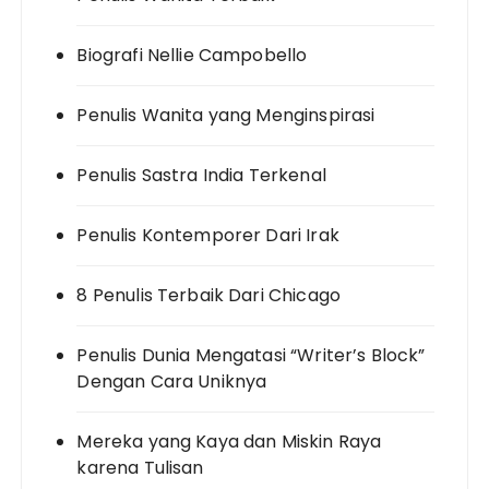
Biografi Nellie Campobello
Penulis Wanita yang Menginspirasi
Penulis Sastra India Terkenal
Penulis Kontemporer Dari Irak
8 Penulis Terbaik Dari Chicago
Penulis Dunia Mengatasi “Writer’s Block”
Dengan Cara Uniknya
Mereka yang Kaya dan Miskin Raya
karena Tulisan